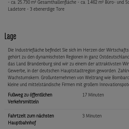
- ca. 25.730 m² Gesamthallenfläche - ca. 1.462 m² Büro- und So
Ladetore - 3 ebenerdige Tore
Lage
Die Industriefläche befindet Sie sich im Herzen der Wirtscha
gehört zu den dynamischsten Regionen in ganz Ostdeutschland
das Land Brandenburg sind wir zu einem der attraktivsten Wir
Gewerbe, in der deutschen Hauptstadtregion geworden. Zahlrei
Wachstumskern. Großunternehmen von Weltrang wie Bombardier
kleine und mittelständische Firmen mit großem Innovationspo
Fußweg zu öffentlichen
17 Minuten
Verkehrsmitteln
Fahrtzeit zum nächsten
3 Minuten
Hauptbahnhof