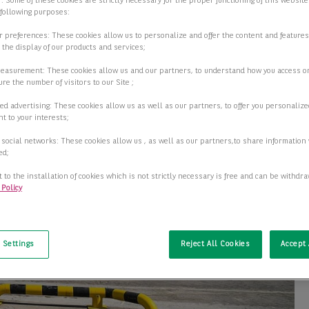
 . Some of these cookies are strictly necessary for the proper functioning of this websit
 following purposes:
ur preferences: These cookies allow us to personalize and offer the content and features
r the display of our products and services;
measurement: These cookies allow us and our partners, to understand how you access o
re the number of visitors to our Site ;
ed advertising: These cookies allow us as well as our partners, to offer you personalize
t to your interests;
 social networks: These cookies allow us , as well as our partners,to share information 
ed;
 to the installation of cookies which is not strictly necessary is free and can be withdr
 Policy
t
 Settings
Reject All Cookies
Accept 