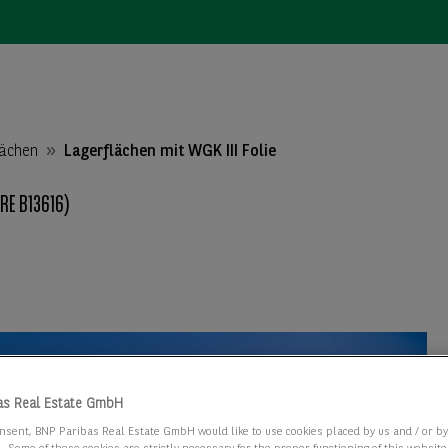
lächen
Lagerflächen mit WGK III Folie
E B13616)
as Real Estate GmbH
nsent, BNP Paribas Real Estate GmbH would like to use cookies placed by us and / or b