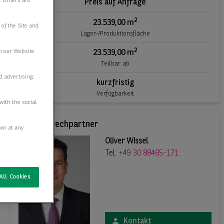
e. Others are
Preis auf Anfrage
2
23.539,00 m
 of the Site and
Lager-/Produktionsfläche
2
n our Website
23.539,00 m
Teilbar ab
d advertising,
kurzfristig
Verfügbarkeit
with the social
Ihr Ansprechpartner
awn at any
Oliver Wissel
Tel:
+49 30 88465-171
All Cookies
Kontakt