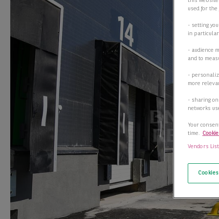
this website
used for the
- setting yo
in particula
- audience 
and to measu
- personaliz
more relevan
- sharing on
networks us
Your consent
time.
Cookie
Vendors Lis
Cookies