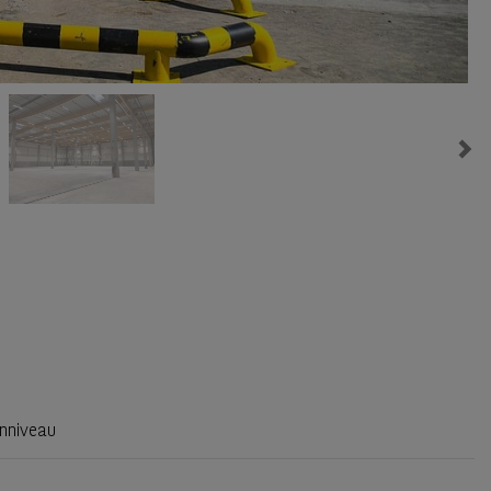
Ne
nniveau