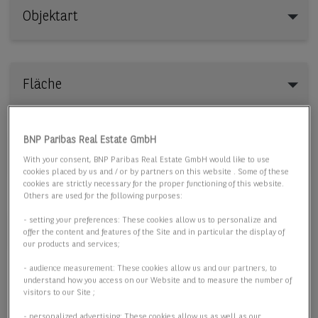
Objektart
Objektart
Fläche
BNP Paribas Real Estate GmbH
Preis
With your consent, BNP Paribas Real Estate GmbH would like to use
cookies placed by us and / or by partners on this website . Some of these
cookies are strictly necessary for the proper functioning of this website.
Others are used for the following purposes:
- setting your preferences: These cookies allow us to personalize and
5 passende Objekte anzeigen
offer the content and features of the Site and in particular the display of
our products and services;
- audience measurement: These cookies allow us and our partners, to
understand how you access on our Website and to measure the number of
visitors to our Site ;
- personalized advertising: These cookies allow us as well as our