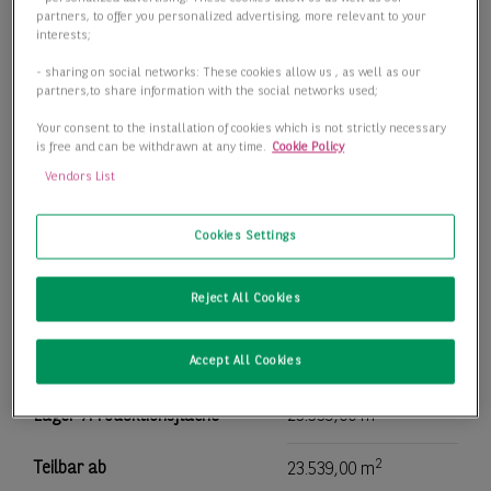
partners, to offer you personalized advertising, more relevant to your
interests;
- sharing on social networks: These cookies allow us , as well as our
partners,to share information with the social networks used;
Your consent to the installation of cookies which is not strictly necessary
is free and can be withdrawn at any time.
Cookie Policy
Vendors List
Cookies Settings
Reject All Cookies
Lagerflächen mit WGK III Folie
16727 Velten
Accept All Cookies
2
Lager-/Produktionsfläche
23.539,00 m
2
Teilbar ab
23.539,00 m