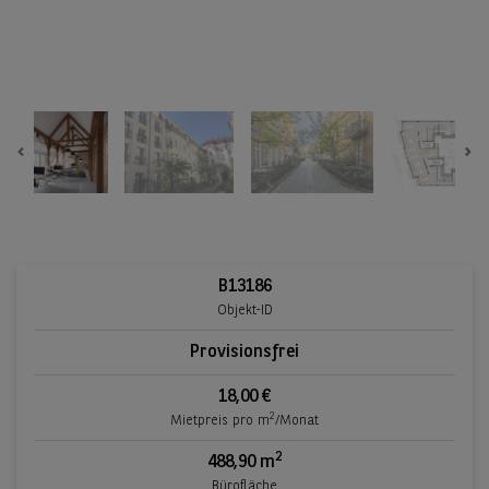
Previous
Ne
B13186
Objekt-ID
Provisionsfrei
18,00 €
2
Mietpreis pro m
/Monat
2
488,90 m
Bürofläche