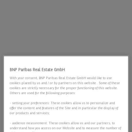
BNP Paribas Real Estate GmbH
With your consent, BNP Paribas Real Estate GmbH would like to use
cookies placed by us and / or by partners on this website . Some of these
cookies are strictly necessary for the proper functioning of this website.
Others are used for the following purposes:
- setting your preferences: These cookies allow us to personalize and
offer the content and features of the Site and in particular the display of
our products and services;
- audience measurement: These cookies allow us and our partners, to
understand how you access on our Website and to measure the number of