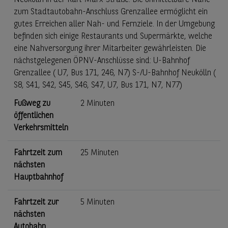
Neukölln in der Karl-Marx-Straße. Die unmittelbare Nähe
zum Stadtautobahn-Anschluss Grenzallee ermöglicht ein
gutes Erreichen aller Nah- und Fernziele. In der Umgebung
befinden sich einige Restaurants und Supermärkte, welche
eine Nahversorgung ihrer Mitarbeiter gewährleisten. Die
nächstgelegenen ÖPNV-Anschlüsse sind: U-Bahnhof
Grenzallee ( U7, Bus 171, 246, N7) S-/U-Bahnhof Neukölln (
S8, S41, S42, S45, S46, S47, U7, Bus 171, N7, N77)
Fußweg zu
2 Minuten
öffentlichen
Verkehrsmitteln
Fahrtzeit zum
25 Minuten
nächsten
Hauptbahnhof
Fahrtzeit zur
5 Minuten
nächsten
Autobahn