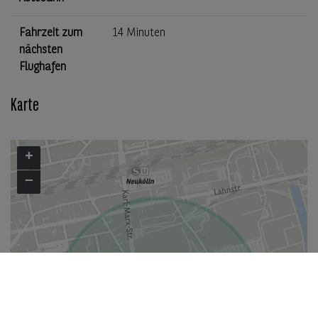
Fahrzeit zum
14 Minuten
nächsten
Flughafen
Karte
+
−