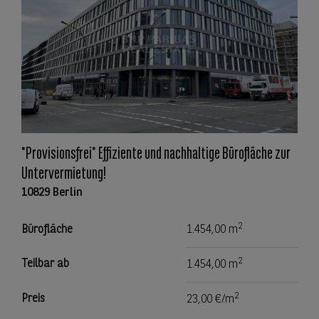
*Provisionsfrei* Effiziente und nachhaltige Bürofläche zur
Untervermietung!
10829 Berlin
2
Bürofläche
1.454,00 m
2
Teilbar ab
1.454,00 m
2
Preis
23,00 €/m