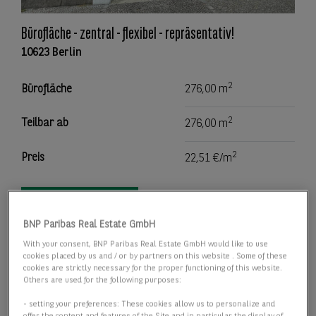
Bürofläche - zentral - flexibel - repräsentativ!
10623 Berlin
2
Bürofläche
276,00 m
2
Teilbar ab
276,00 m
2
Preis
22,51 €/m
Details anzeigen
BNP Paribas Real Estate GmbH
With your consent, BNP Paribas Real Estate GmbH would like to use
cookies placed by us and / or by partners on this website . Some of these
cookies are strictly necessary for the proper functioning of this website.
Others are used for the following purposes:
- setting your preferences: These cookies allow us to personalize and