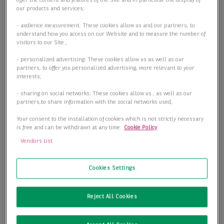
offer the content and features of the Site and in particular the display of
our products and services;
- audience measurement: These cookies allow us and our partners, to
understand how you access on our Website and to measure the number of
visitors to our Site ;
- personalized advertising: These cookies allow us as well as our
partners, to offer you personalized advertising, more relevant to your
interests;
- sharing on social networks: These cookies allow us , as well as our
partners,to share information with the social networks used;
Your consent to the installation of cookies which is not strictly necessary
Machen Sie es sich schön - individueller Ausbau -
is free and can be withdrawn at any time.
Cookie Policy
Erstbezug - zentral
Vendors List
10779 Berlin
Cookies Settings
2
Bürofläche
4.562,67 m
Reject All Cookies
2
Teilbar ab
153,08 m
2
Preis