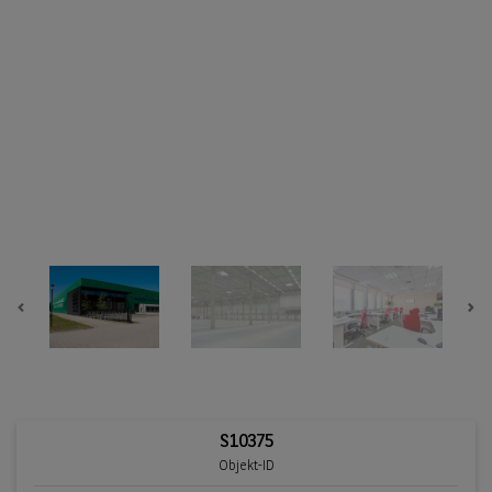
Previous
Ne
S10375
Objekt-ID