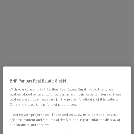
BNP Paribas Real Estate GmbH
With your consent, BNP Paribas Real Estate GmbH would like to use
cookies placed by us and / or by partners on this website . Some of these
cookies are strictly necessary for the proper functioning of this website.
Others are used for the following purposes:
- setting your preferences: These cookies allow us to personalize and
offer the content and features of the Site and in particular the display of
our products and services;