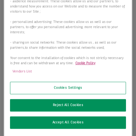
- audience measurement: These cookies allow us and our partners, to
understand how you access on our Website and to measure the number of
visitors to our Site ;
- personalized advertising: These cookies allow us as well as our
partners, to offer you personalized advertising, more relevant to your
interests;
- sharing on social networks: These cookies allow us , as well as our
partners,to share information with the social networks used;
Your consent to the installation of cookies which is not strictly necessary
is free and can be withdrawn at any time.
Cookie Policy
Vendors List
Cookies Settings
Reject All Cookies
Accept All Cookies