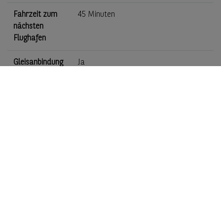
Fahrzeit zum
45 Minuten
nächsten
Flughafen
Gleisanbindung
Ja
Hafenanschluss
Ja
Karte
+
−