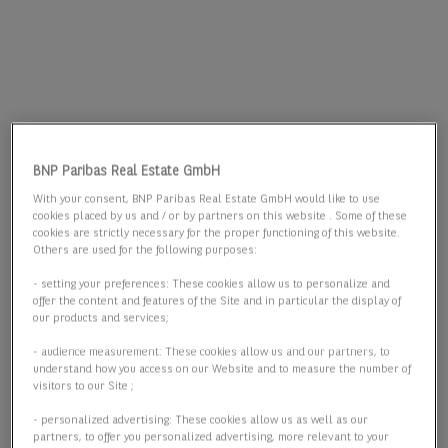
BNP Paribas Real Estate GmbH
With your consent, BNP Paribas Real Estate GmbH would like to use
cookies placed by us and / or by partners on this website . Some of these
cookies are strictly necessary for the proper functioning of this website.
Others are used for the following purposes:
- setting your preferences: These cookies allow us to personalize and
offer the content and features of the Site and in particular the display of
our products and services;
- audience measurement: These cookies allow us and our partners, to
understand how you access on our Website and to measure the number of
visitors to our Site ;
- personalized advertising: These cookies allow us as well as our
partners, to offer you personalized advertising, more relevant to your