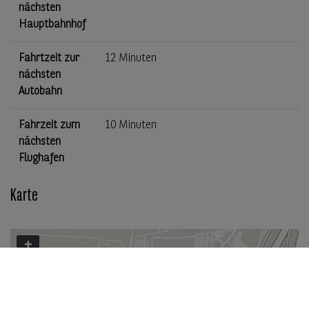
nächsten
Hauptbahnhof
Fahrtzeit zur
12 Minuten
nächsten
Autobahn
Fahrzeit zum
10 Minuten
nächsten
Flughafen
Karte
+
−