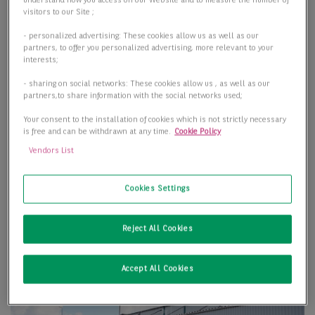
understand how you access on our Website and to measure the number of
visitors to our Site ;
- personalized advertising: These cookies allow us as well as our
partners, to offer you personalized advertising, more relevant to your
interests;
- sharing on social networks: These cookies allow us , as well as our
partners,to share information with the social networks used;
Your consent to the installation of cookies which is not strictly necessary
is free and can be withdrawn at any time.
Cookie Policy
Vendors List
Cookies Settings
Reject All Cookies
Accept All Cookies