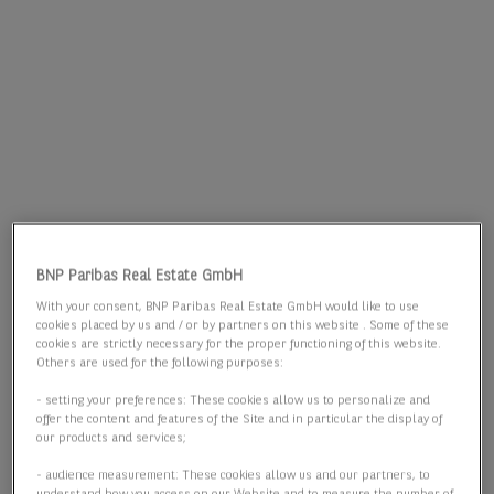
BNP Paribas Real Estate GmbH
With your consent, BNP Paribas Real Estate GmbH would like to use
cookies placed by us and / or by partners on this website . Some of these
cookies are strictly necessary for the proper functioning of this website.
Others are used for the following purposes:
- setting your preferences: These cookies allow us to personalize and
offer the content and features of the Site and in particular the display of
our products and services;
- audience measurement: These cookies allow us and our partners, to