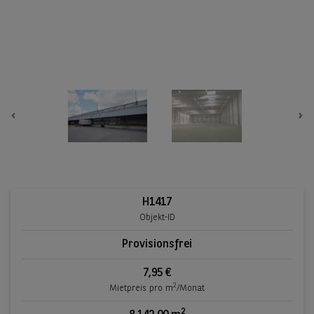
Previous
Ne
H1417
Objekt-ID
Provisionsfrei
7,95 €
2
Mietpreis pro m
/Monat
2