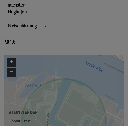
nächsten
Flughafen
Gleisanbindung
Ja
Karte
+
−