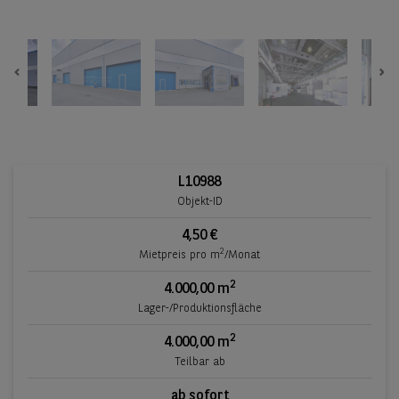
Previous
Ne
L10988
Objekt-ID
4,50 €
2
Mietpreis pro m
/Monat
2
4.000,00 m
Lager-/Produktionsfläche
2
4.000,00 m
Teilbar ab
ab sofort