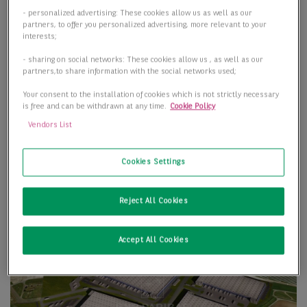
- personalized advertising: These cookies allow us as well as our
partners, to offer you personalized advertising, more relevant to your
interests;
- sharing on social networks: These cookies allow us , as well as our
partners,to share information with the social networks used;
Your consent to the installation of cookies which is not strictly necessary
is free and can be withdrawn at any time.
Cookie Policy
Vendors List
Cookies Settings
Reject All Cookies
Accept All Cookies