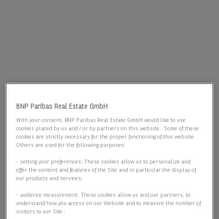
BNP Paribas Real Estate GmbH
With your consent, BNP Paribas Real Estate GmbH would like to use
cookies placed by us and / or by partners on this website . Some of these
cookies are strictly necessary for the proper functioning of this website.
Others are used for the following purposes:
- setting your preferences: These cookies allow us to personalize and
offer the content and features of the Site and in particular the display of
our products and services;
- audience measurement: These cookies allow us and our partners, to
understand how you access on our Website and to measure the number of
visitors to our Site ;