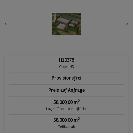
Previous
Ne
H10378
Objekt-ID
Provisionsfrei
Preis auf Anfrage
2
58.000,00 m
Lager-/Produktionsfläche
2
58.000,00 m
Teilbar ab