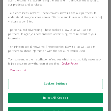
offer the content and features of the Site and in particular the display of
our products and services;
- audience measurement: These cookies allow us and our partners, to
understand how you access on our Website and to measure the number of
visitors to our Site ;
- personalized advertising: These cookies allow us as well as our
partners, to offer you personalized advertising, more relevant to your
interests;
- sharing on social networks: These cookies allow us , as well as our
partners,to share information with the social networks used;
Your consent to the installation of cookies which is not strictly necessary
is free and can be withdrawn at any time.
Cookie Policy
Vendors List
Cookies Settings
Reject All Cookies