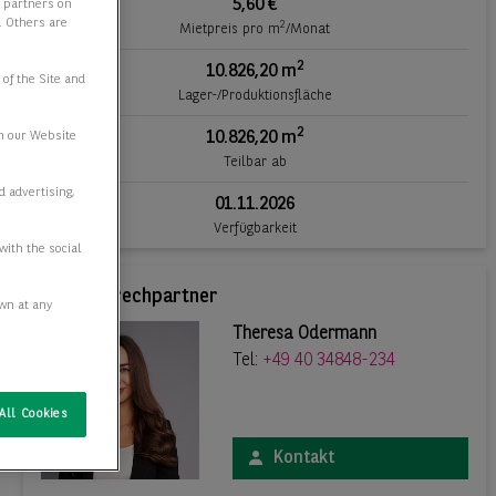
5,60 €
y partners on
e. Others are
2
Mietpreis pro m
/Monat
2
10.826,20 m
 of the Site and
Lager-/Produktionsfläche
2
10.826,20 m
n our Website
Teilbar ab
d advertising,
01.11.2026
Verfügbarkeit
with the social
Ihr Ansprechpartner
awn at any
Theresa Odermann
Tel:
+49 40 34848-234
All Cookies
Kontakt