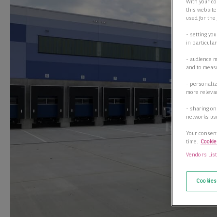
With your co
this website
used for the
- setting yo
in particula
- audience 
and to measu
- personaliz
more relevan
- sharing on
networks us
Your consent
time.
Cookie
Vendors Lis
Cookies