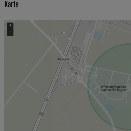
Karte
+
−