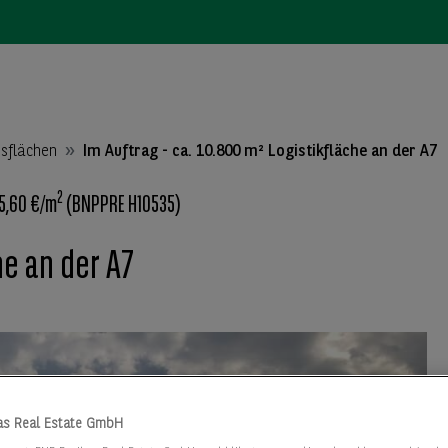
nsflächen
Im Auftrag - ca. 10.800 m² Logistikfläche an der A7
2
5,60 €/m
(BNPPRE H10535)
che an der A7
as Real Estate GmbH