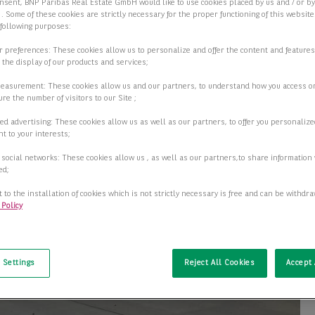
nsent, BNP Paribas Real Estate GmbH would like to use cookies placed by us and / or b
 . Some of these cookies are strictly necessary for the proper functioning of this websit
 following purposes:
ur preferences: These cookies allow us to personalize and offer the content and features
r the display of our products and services;
measurement: These cookies allow us and our partners, to understand how you access o
re the number of visitors to our Site ;
ed advertising: These cookies allow us as well as our partners, to offer you personalize
t to your interests;
 social networks: These cookies allow us , as well as our partners,to share information 
ed;
 to the installation of cookies which is not strictly necessary is free and can be withdr
 Policy
t
 Settings
Reject All Cookies
Accept 