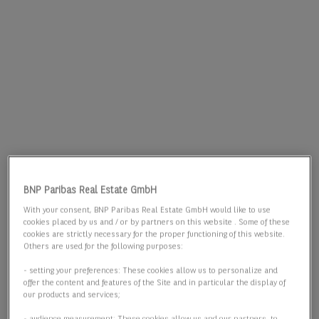
BNP Paribas Real Estate GmbH
With your consent, BNP Paribas Real Estate GmbH would like to use
cookies placed by us and / or by partners on this website . Some of these
cookies are strictly necessary for the proper functioning of this website.
Others are used for the following purposes:
- setting your preferences: These cookies allow us to personalize and
offer the content and features of the Site and in particular the display of
our products and services;