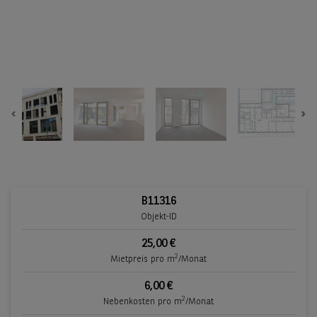
Previous
Ne
B11316
Objekt-ID
25,00 €
2
Mietpreis pro m
/Monat
6,00 €
2
Nebenkosten pro m
/Monat