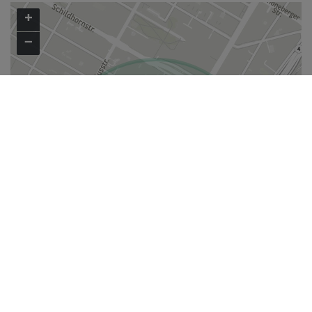
+
−
i