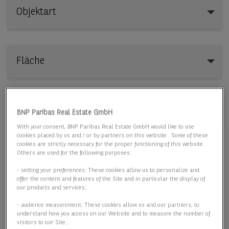
Objektart
Objektart
Fläche
Preis
BNP Paribas Real Estate GmbH
With your consent, BNP Paribas Real Estate GmbH would like to use
cookies placed by us and / or by partners on this website . Some of these
cookies are strictly necessary for the proper functioning of this website.
Others are used for the following purposes:
5 passende Objekte anzeigen
- setting your preferences: These cookies allow us to personalize and
offer the content and features of the Site and in particular the display of
our products and services;
- audience measurement: These cookies allow us and our partners, to
understand how you access on our Website and to measure the number of
visitors to our Site ;