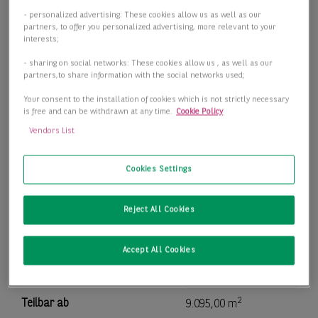
- personalized advertising: These cookies allow us as well as our
partners, to offer you personalized advertising, more relevant to your
interests;
- sharing on social networks: These cookies allow us , as well as our
partners,to share information with the social networks used;
Your consent to the installation of cookies which is not strictly necessary
is free and can be withdrawn at any time.
Cookie Policy
Vendors List
Cookies Settings
Reject All Cookies
Jetzt bezugsfertig: Logistikhalle in Schönefeld
12529 Schönefeld
Accept All Cookies
2
Lager-/Produktionsfläche
18.786,00 m
2
Teilbar ab
9.095,00 m